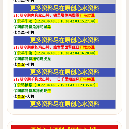
③合单+小数
更多资料尽在原创心水资料
216期今期免狗蛇出特，镜里堪惊两鬓霜
开马37准
①
杀羊牛龙（12.24.36.48.06.18.30.42.03.15.27.39）
②图解特肖免狗蛇鼠
马
③合单+小数
更多资料尽在原创心水资料
213期今期猴蛇鸡出特，蟾宫里面擎红日
开猴35准
①
杀羊牛兔（12.24.36.48.06.18.30.42.04.16.28.40）
②图解特肖
猴
蛇鸡虎龙
③
合双
+小数
更多资料尽在原创心水资料
212期今期羊狗虎出特，一日千里如旋风
开牛06准
①
杀鸡鼠猴（10.22.34.46.07.19.31.43.11.23.35.47）
②图解特肖羊狗虎蛇
牛
③
合双
+大数
更多资料尽在原创心水资料