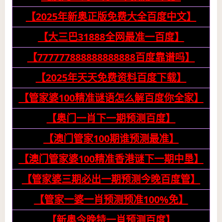
【2025年新奥正版免费大全百度中文】
【大三巴31888全网最准一百度】
【777777888888888888百度靠谱吗】
【2025年天天免费资料百度下载】
【管家婆100精准谜语怎么解百度你全家】
【奥门一肖下一期预测百度】
【澳门管家100期谁预测最准】
【澳门管家婆100精准香港谜下一期中垦】
【管家婆三期必出一期预测今晚百度管】
【管家一婆一肖预测预准100%免】
【新奥今晚特一肖预测百度】