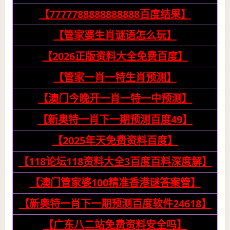
【7777788888888888百度结果】
【管家婆生肖谜语怎么玩】
【2026正版资料大全免费百度】
【管家一肖一特生肖预测】
【澳门今晚开一肖一特一中预测】
【新奥特一肖下一期预测百度49】
【2025年天免费资料百度】
【118论坛118资料大全3百度百料深度解】
【澳门管家婆100精准香港谜答案管】
【新奥特一肖下一期预测百度软件24618】
【广东八二站免费资料安全吗】