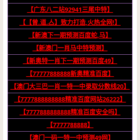
【广东八二站92941三尾中特】
【【曾.道.亼】致力打造,火热全网!】
【新澳下一期预测百度蛇,马】
【新澳门一肖马中特预测】
【新奥特一肖下一期预测百度49】
【77777888888新奥精准百度】
【澳门大三巴一肖一特一中录取分数线20】
【7777888888888精准百度网站26222】
【7777888888888精准百度安全吗】
【7777788888】
【澳门一码一特一中预测49网】