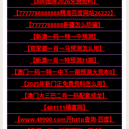
【800图库2026免费资料】
【7777788888888精准百度网站26222】
【7777788888新疆怎么防骗】
【新澳一码一特一中预测】
【官家婆一肖一马预测怎么用】
【新澳一肖一特预测31期】
【澳门一码一特一中下一期预测大资本0】
【2025年新门正免费资料怎么用】
【澳门大三巴二肖一码配套成龙】
【481111横富网】
【www.49900.com开http查询-百度】