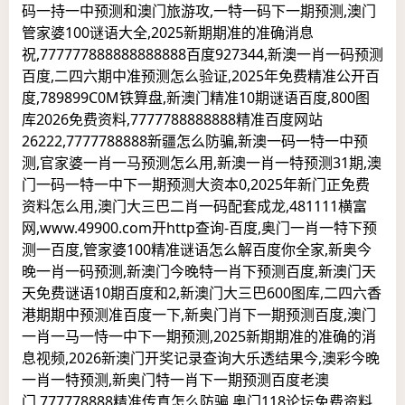
码一持一中预测和澳门旅游攻,一特一码下一期预测,澳门
管家婆100谜语大全,2025新期期准的准确消息
祝,777777888888888888百度927344,新澳一肖一码预测
百度,二四六期中准预测怎么验证,2025年免费精准公开百
度,789899C0M铁算盘,新澳门精准10期谜语百度,800图
库2026免费资料,7777788888888精准百度网站
26222,7777788888新疆怎么防骗,新澳一码一特一中预
测,官家婆一肖一马预测怎么用,新澳一肖一特预测31期,澳
门一码一特一中下一期预测大资本0,2025年新门正免费
资料怎么用,澳门大三巴二肖一码配套成龙,481111横富
网,www.49900.com开http查询-百度,奥门一肖一特下预
测一百度,管家婆100精准谜语怎么解百度你全家,新奥今
晚一肖一码预测,新澳门今晚特一肖下预测百度,新澳门天
天免费谜语10期百度和2,新澳门大三巴600图库,二四六香
港期期中预测准百度一下,新奥门肖下一期预测百度,澳门
一肖一马一恃一中下一期预测,2025新期期准的准确的消
息视频,2026新澳门开奖记录查询大乐透结果今,澳彩今晚
一肖一特预测,新奥门特一肖下一期预测百度老澳
门,777778888精准传真怎么防骗,奥门118论坛免费资料