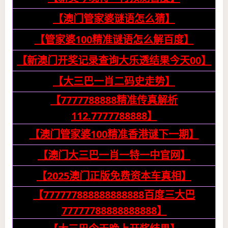
【澳门管家婆谜语怎么猜】
【管家婆100精准谜语怎么解百度】
【新澳门开奖记录查询大乐透结果今天00】
【大三巴一肖二码史走势】
【7777788888精准传真解析
112.7777788888】
【澳门管家婆100精准香港谜下一期】
【澳门大三巴一肖一特一中官网】
【2025澳门正版免费资本车真相】
【777777888888888888百度三大巴
77777788888888888】