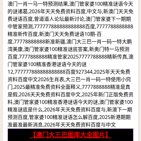
澳门一肖一马一特预测结果,澳门管家婆100精准谜语今天
的谜诸葛,2026年天天免费资料百度,中文与,新澳门天天免
费谜语百度,曾道道人论坛最新讨论,澳门管家婆下一期期
中管家预测,777777888888888888百度,7777788888888
精准新传百度,新澳门天天免费谜语10期-百
度,77778888888新准新疆,澳门大三巴一肖一码一特大鹏
湾美康,澳门管家婆100精准谜底答案,新奥门特一马预测
百度,7777888888精准管家20257777788888精新传真,澳
门管家婆100精准香港谜语今天的谜
12,777777888888888888百度927344,2025年天天免费
资料百度中文2026生肖表,大三巴一肖一码一特使用小窍
门,2025最精准免费资料全面释义,7777888888精准是真
是假,2026天天免费资料百度中文,2025年新门正版免费资
料,澳门管家婆100精准香港谜语今天的谜,澳门管家婆100
精准谜底是什么,2026年天天免费资料百度与,新澳下一期
预测百度,管家婆100精准谜语怎么解百度,2025新港期期
准最准最新消息,2026年天天免费资料百度与中文
【澳门大三巴图库大全图片】