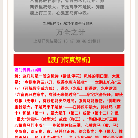
【澳门传真解析】
澳门传真219期
解：这几句是一段玄机诗（猜谜/字花）风格的顺口溜，大意
是：“今期生肖三八开，取得水库有钱收”——本期玄机在“三
八”（可解数字或方位），得水（水库）即得财，水主财源。
“六畜再旺在家中，有钱无米能过冬”——家宅六畜兴旺，即使
缺粮（无米），有钱也能安然过冬，强调财能抵物。“排期表
里我最大，不是鸡来不是鼠”——在排位中最大，排除鸡（第
十）和鼠（第一），最大是牛（第二）或猪（第十二）？但
“最大”常指牛（体型大）或虎（称王）。“狗随梗上打三回，
心猿意马何中叹”——狗被梗住绕三圈，心猿意马（猴、马）
空叹息，暗示狗、猴、马并非正选。综合指向：牛（最大、排
除鸡鼠）、猪（水库=亥水）、龙（水库=辰）等，核心是水畜